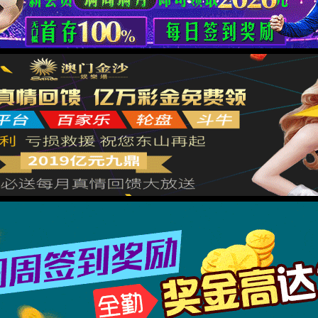
2022-09-20
“best365官网”或“公司”）与京西重工（上海）有限公司（以下
互惠互利、合作共赢、长期稳定合作原则，充分发挥best365官
（上海）品牌及平台，在已形成的汽车生态体系中，双方共同合
聚焦商用车及特种车辆制动领域应用以及双方的创新发展，助力
业化应用平台的战略布局，聚焦在轨道交通、国防装备、新能源领域新
积极布局碳基制动材料的产业化应用，拥有专业的制动盘及衬片
势及best365官网在高性能碳陶复合材料领域的技术优势，