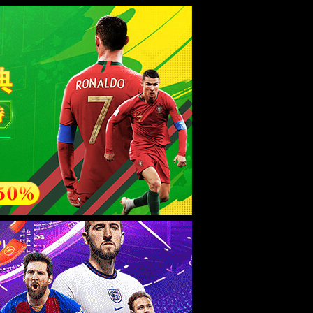

人才中心
联系我们

首页
新闻中心
新闻动态
>
>
议