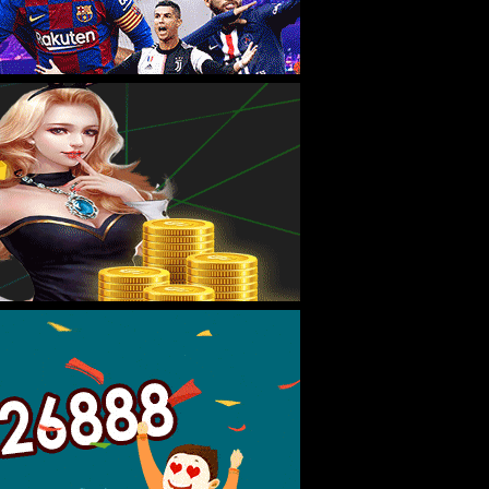
简称“京西重工（上海）”）签订战略合作协议。
网在先进材料、领先工艺、复合技术的设计、制造
作设计开发高性能汽车碳陶制动盘，就制动材料
新材料技术更成熟，共同拓展市场、提高核心竞
材料产品创新及产业化应用。best365官网
技术团队，具备深厚的技术积累和研发实力，基
双方在先进碳陶制动复合材料应用技术领域有望进