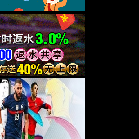
益的长期合作，实现功能互补，构建双赢、可持续
加快公司高性能碳陶制动盘领域的产业化布局进
动材料轻量化、高性能、低成本作为重要发展方
运输工具市场设计并生产制动和悬架系统的高端
拥有超过80年的历史和经验。京西重工于
准的全球研发体系、试验场地和资深专家团队。
球拥有沃尔沃、宝马、奔驰、奥迪、本田、比亚
优秀供应商。
2日，best365官网成为首批科创板上市企业，股
。
公司成立至今一直秉持“科技兴邦，实业报
件。目前，公司已形成粉末冶金制动闸片、碳基复