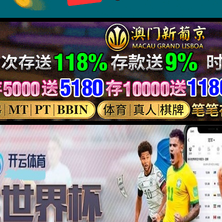
est365官网与京西重工（上海）通过全要素、多领域、高效
乘用车、商用车等领域打开高性能汽车碳陶制动产品销售市场，
st365官网长远发展，符合公司整体发展战略。
探索打造汽车制动领域新场景，构建紧密的战略合作生态，就制
司（以下简称“京西重工”）控股子公司，京西重工是一家为全球
的全方位产品及服务能力，其在制动零部件、模块和系统集成方面
巨头之—美国德尔福公司制动和悬架的全球业务，拥有世界标杆水
美通用汽车质量卓越奖、东风本田优秀供应商等奖项荣誉，在全
国内外50多家客户，是沃尔沃、本田、通用、捷豹路虎等客户的
月，注册资本4.5亿元，国家及中关村高新技术企业。2019年7月2
网及子公司共获授权专利267项（含发明专利53项、PCT专利14项）
，专注于新材料研发及产业化应用，用创新解决“卡脖子”关键部