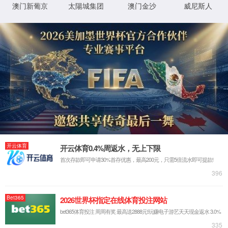
2022-09-27
近日，best365中国官方网站（以下简称“best365官
网”）全资子公司江油天力新陶碳碳材料科技有限公司（以
下简称“天力新陶”）与内蒙古和光新能源有限公司（以下
简称“内蒙古和光”）签订《长期合作协议》，建立稳定合
作关系，成为长期合作伙伴。